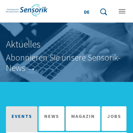
Zum Hauptinhalt springen
Skip to page footer
DE
Suchbegriff einge
Suche starten
Aktuelles
Abonnieren Sie unsere Sensorik-
News →
EVENTS
NEWS
MAGAZIN
JOBS