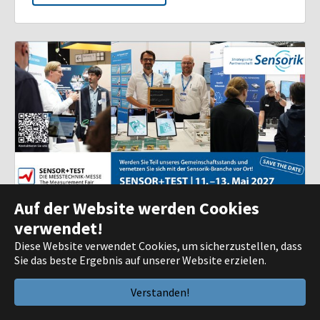
Auf der Website werden Cookies
verwendet!
SENSOR+TEST 2027
Diese Website verwendet Cookies, um sicherzustellen, dass
Von: 11.05.2027 | 10:00 Uhr
Sie das beste Ergebnis auf unserer Website erzielen.
Bis: 13.05.2027 | 17:00 Uhr
Wir sind mit unserem Gemeinschaftsstand des
Verstanden!
bayerischen Sensorik-Ökosystems natürlich auch
wieder auf der SENSOR+TEST 2027 vertreten und