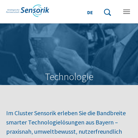
Zum Hauptinhalt springen
Skip to page footer
DE
Suchbegriff einge
Suche starten
Technologie
Im Cluster Sensorik erleben Sie die Bandbreite
smarter Technologielösungen aus Bayern –
praxisnah, umweltbewusst, nutzerfreundlich