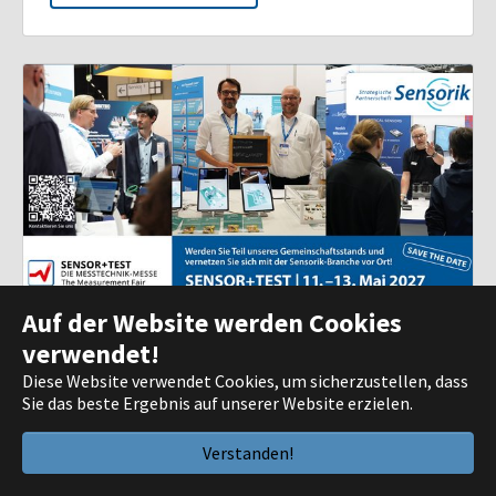
Auf der Website werden Cookies
verwendet!
SENSOR+TEST 2027
Diese Website verwendet Cookies, um sicherzustellen, dass
Von: 11.05.2027 | 10:00 Uhr
Sie das beste Ergebnis auf unserer Website erzielen.
Bis: 13.05.2027 | 17:00 Uhr
Wir sind mit unserem Gemeinschaftsstand des
Verstanden!
bayerischen Sensorik-Ökosystems natürlich auch
wieder auf der SENSOR+TEST 2027 vertreten und