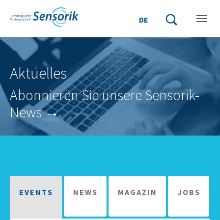
Zum Hauptinhalt springen
Skip to page footer
DE
Suchbegriff einge
Suche starten
Aktuelles
Abonnieren Sie unsere Sensorik-
News →
EVENTS
NEWS
MAGAZIN
JOBS