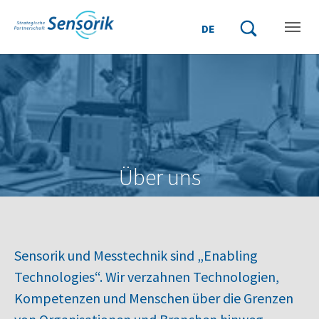
Zum Hauptinhalt springen
Skip to page footer
DE
Suchbegriff einge
Suche starten
Über uns
Sensorik und Messtechnik sind „Enabling
Technologies“. Wir verzahnen Technologien,
Kompetenzen und Menschen über die Grenzen