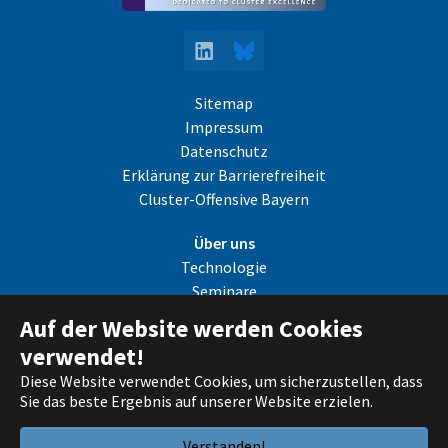
LinkedIn
Bluesky
Sitemap
Impressum
Datenschutz
Erklärung zur Barrierefreiheit
Cluster-Offensive Bayern
Über uns
Technologie
Seminare
Mitgliedschaft
Auf der Website werden Cookies
Aktuelles
verwendet!
Kontakt
Diese Website verwendet Cookies, um sicherzustellen, dass
Sie das beste Ergebnis auf unserer Website erzielen.
© 2026 Strategische Partnerschaft Sensorik e.V.
Verstanden!