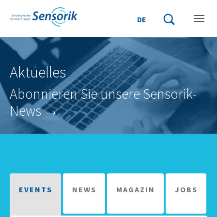
Zum Hauptinhalt springen
Skip to page footer
DE
Suchbegriff einge
Suche starten
Aktuelles
Abonnieren Sie unsere Sensorik-
News →
EVENTS
NEWS
MAGAZIN
JOBS