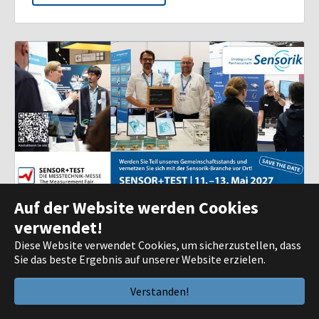
Auf der Website werden Cookies
verwendet!
SENSOR+TEST 2027
Diese Website verwendet Cookies, um sicherzustellen, dass
Von: 11.05.2027 | 10:00 Uhr
Sie das beste Ergebnis auf unserer Website erzielen.
Bis: 13.05.2027 | 17:00 Uhr
Wir sind mit unserem Gemeinschaftsstand des
Verstanden!
bayerischen Sensorik-Ökosystems natürlich auch
wieder auf der SENSOR+TEST 2027 vertreten und