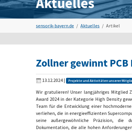
Aktuelles
Sie sind hier:
sensorik-bayern.de
Aktuelles
Artikel
Zollner gewinnt PCB
13.12.2024
|
Projekte und Aktivitäten unserer Mitgli
Wir gratulieren! Unser langjähriges Mitglied 
Award 2024 in der Kategorie High Density gew
Team für die Entwicklung einer hochmoderne
verliehen, die in energieeffizienten Supercomp
seine außergewöhnliche Präzision, die 
Dokumentation, die alle hohen Anforderungen a