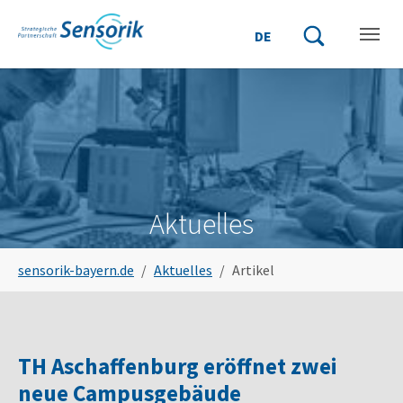
Zum Hauptinhalt springen
Skip to page footer
DE
Suchbegriff einge
Suche starten
Aktuelles
Sie sind hier:
sensorik-bayern.de
Aktuelles
Artikel
TH Aschaffenburg eröffnet zwei
neue Campusgebäude