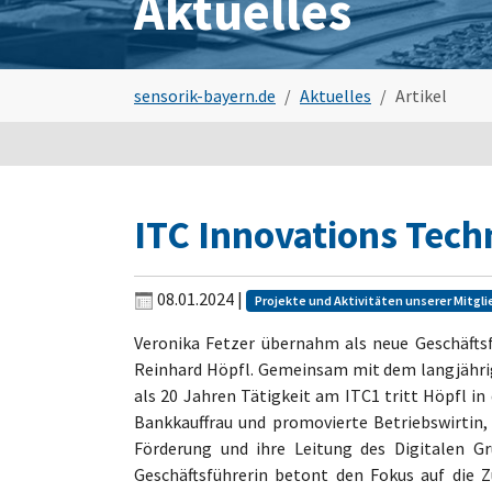
Aktuelles
Sie sind hier:
sensorik-bayern.de
Aktuelles
Artikel
ITC Innovations Tec
08.01.2024
|
Projekte und Aktivitäten unserer Mitgli
Veronika Fetzer übernahm als neue Geschäfts
Reinhard Höpfl. Gemeinsam mit dem langjährig
als 20 Jahren Tätigkeit am ITC1 tritt Höpfl i
Bankkauffrau und promovierte Betriebswirtin, 
Förderung und ihre Leitung des Digitalen Gr
Geschäftsführerin betont den Fokus auf die