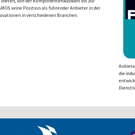
 bieten, von der Komponentenauswahl bis zur
RAMOS seine Position als führender Anbieter in der
novationen in verschiedenen Branchen.
Anbiete
die ind
entwic
Dienstl