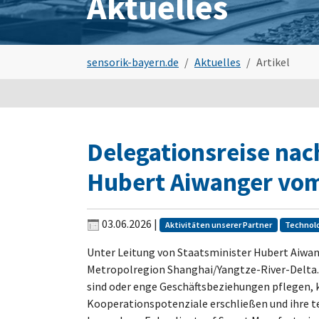
Aktuelles
Sie sind hier:
sensorik-bayern.de
Aktuelles
Artikel
Delegationsreise nac
Hubert Aiwanger vom
03.06.2026
|
Aktivitäten unserer Partner
Technol
Unter Leitung von Staatsminister Hubert Aiwang
Metropolregion Shanghai/Yangtze-River-Delta. 
sind oder enge Geschäftsbeziehungen pflegen,
Kooperationspotenziale erschließen und ihre 