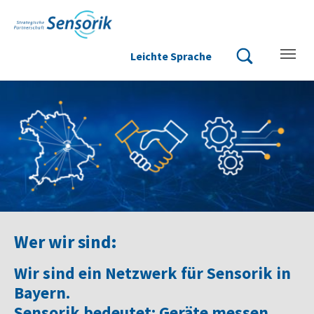
Zum Hauptinhalt springen
Skip to page footer
Leichte Sprache
Suchbegriff einge
Suche starten
Wer wir sind:
Wir sind ein Netzwerk für Sensorik in
Bayern.
Sensorik bedeutet: Geräte messen