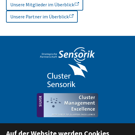
Unsere Mitglieder im Überblick
Unsere Partner im Überblick
Auf der Website werden Cookies
LinkedIn
Bluesky