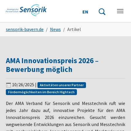
Skip to main content
Skip to page footer
EN
Suchbegriff einge
Suche starten
You are here:
sensorik-bayern.de
News
Artikel
AMA Innovationspreis 2026 –
Bewerbung möglich
10/26/2025
|
Aktivitäten unserer Partner
Fördermöglichkeiten im Bereich Hightech
Der AMA Verband für Sensorik und Messtechnik ruft wie
jedes Jahr dazu auf, innovative Projekte für den AMA
Innovationspreis 2026 einzureichen. Gesucht werden
wegweisende Entwicklungen aus Sensorik und Messtechnik